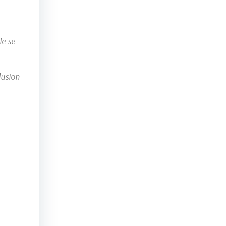
le se
lusion