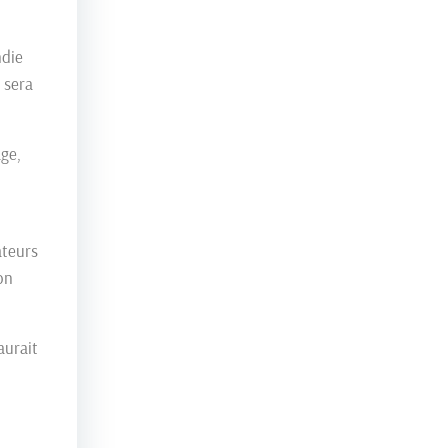
ndie
 sera
ge,
ateurs
on
aurait