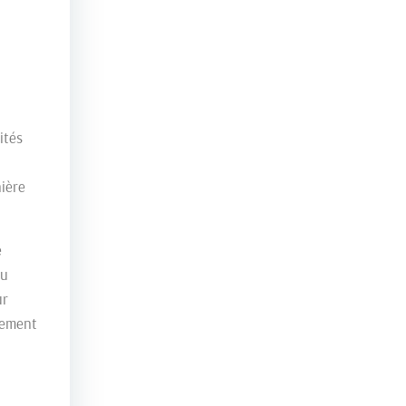
ités
nière
e
du
ur
iement